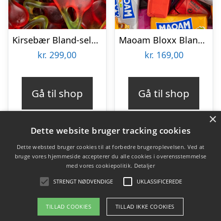
Kirsebær Bland-selv slik i kasser 2,4 kg
Maoam Bloxx Bland-selv slik i kasser 1,3 kg
kr.
299,00
kr.
169,00
Gå til shop
Gå til shop
×
Dette website bruger tracking cookies
Dette websted bruger cookies til at forbedre brugeroplevelsen. Ved at
bruge vores hjemmeside accepterer du alle cookies i overensstemmelse
Varekategorier
med vores cookiepolitik.
Detaljer
Produkter
STRENGT NØDVENDIGE
UKLASSIFICEREDE
TILLAD COOKIES
TILLAD IKKE COOKIES
Copyright 2026 - Pilanto Aps