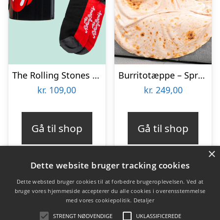
The Rolling Stones Krus & Strømper Gavesæt
Burritotæppe – Spralla
kr.
109,00
kr.
249,00
Gå til shop
Gå til shop
×
Dette website bruger tracking cookies
Dette websted bruger cookies til at forbedre brugeroplevelsen. Ved at
bruge vores hjemmeside accepterer du alle cookies i overensstemmelse
Varekategorier
med vores cookiepolitik.
Detaljer
Produkter
STRENGT NØDVENDIGE
UKLASSIFICEREDE