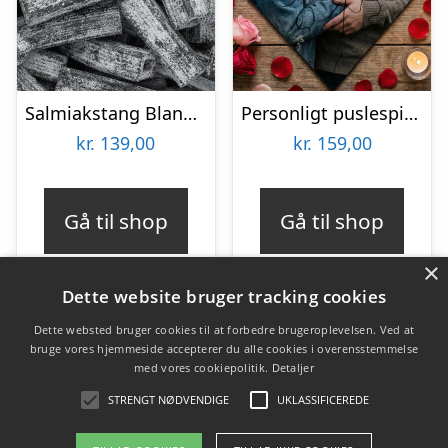
Salmiakstang Bland-selv slik i kasser 1,1 kg
Personligt puslespil med Billede – Hjerte
kr.
139,00
kr.
159,00
Gå til shop
Gå til shop
×
Dette website bruger tracking cookies
Dette websted bruger cookies til at forbedre brugeroplevelsen. Ved at
bruge vores hjemmeside accepterer du alle cookies i overensstemmelse
Varekategorier
med vores cookiepolitik.
Detaljer
Produkter
STRENGT NØDVENDIGE
UKLASSIFICEREDE