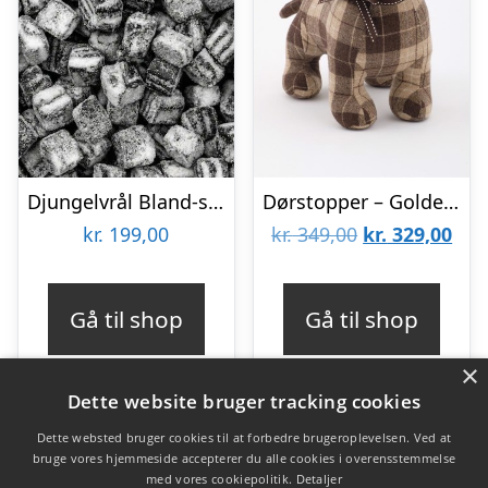
Djungelvrål Bland-selv slik i kasser, 2 kg
Dørstopper – Golden Labrador LACEY
Den
De
kr.
199,00
kr.
349,00
kr.
329,00
oprindelige
aktu
pris
pris
Gå til shop
Gå til shop
var:
er:
×
kr. 349,00.
kr. 
Dette website bruger tracking cookies
Dette websted bruger cookies til at forbedre brugeroplevelsen. Ved at
bruge vores hjemmeside accepterer du alle cookies i overensstemmelse
Varekategorier
med vores cookiepolitik.
Detaljer