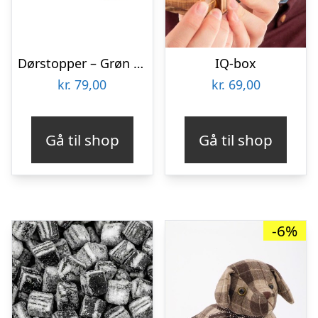
Dørstopper – Grøn sæl
IQ-box
kr.
79,00
kr.
69,00
Gå til shop
Gå til shop
-6%