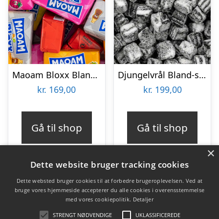
Maoam Bloxx Bland-selv slik i kasser 1,3 kg
Djungelvrål Bland-selv slik i kasser, 2 kg
kr.
169,00
kr.
199,00
Gå til shop
Gå til shop
×
Dette website bruger tracking cookies
Dette websted bruger cookies til at forbedre brugeroplevelsen. Ved at
bruge vores hjemmeside accepterer du alle cookies i overensstemmelse
Varekategorier
med vores cookiepolitik.
Detaljer
Produkter
STRENGT NØDVENDIGE
UKLASSIFICEREDE