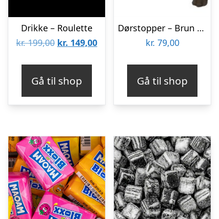
Drikke – Roulette
Dørstopper – Brun sæl
Den
Den
kr.
199,00
kr.
149,00
kr.
79,00
oprindelige
aktuelle
pris
pris
Gå til shop
Gå til shop
var:
er:
kr. 199,00.
kr. 149,00.